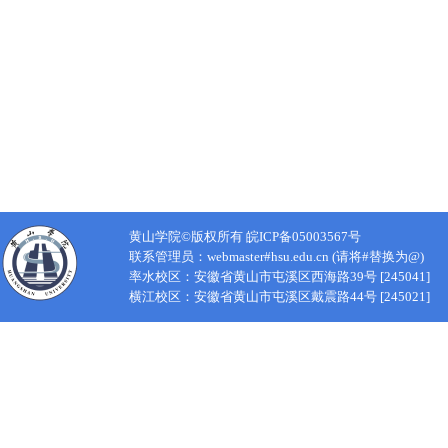
黄山学院©版权所有 皖ICP备05003567号
联系管理员：webmaster#hsu.edu.cn (请将#替换为@)
率水校区：安徽省黄山市屯溪区西海路39号 [245041]
横江校区：安徽省黄山市屯溪区戴震路44号 [245021]