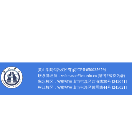
黄山学院©版权所有 皖ICP备05003567号
联系管理员：webmaster#hsu.edu.cn (请将#替换为@)
率水校区：安徽省黄山市屯溪区西海路39号 [245041]
横江校区：安徽省黄山市屯溪区戴震路44号 [245021]