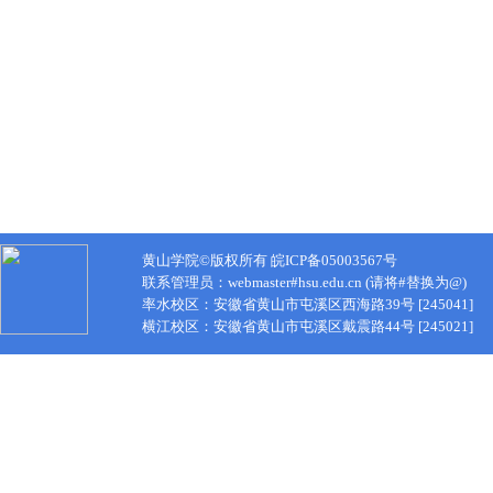
黄山学院©版权所有 皖ICP备05003567号
联系管理员：webmaster#hsu.edu.cn (请将#替换为@)
率水校区：安徽省黄山市屯溪区西海路39号 [245041]
横江校区：安徽省黄山市屯溪区戴震路44号 [245021]