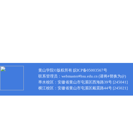
黄山学院©版权所有 皖ICP备05003567号
联系管理员：webmaster#hsu.edu.cn (请将#替换为@)
率水校区：安徽省黄山市屯溪区西海路39号 [245041]
横江校区：安徽省黄山市屯溪区戴震路44号 [245021]